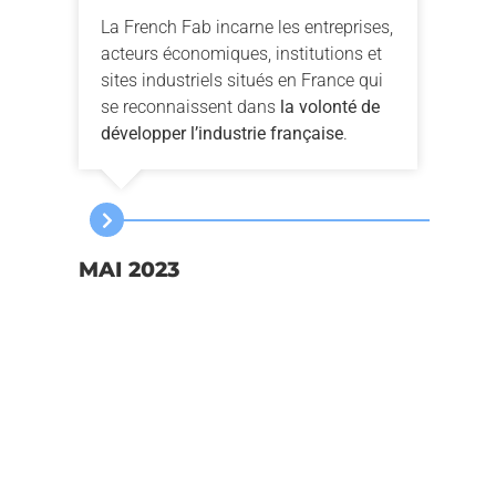
La French Fab incarne les entreprises,
Pour
acteurs économiques, institutions et
com
sites industriels situés en France qui
fais
se reconnaissent dans
la volonté de
PUM
développer l’industrie française
.
MYN
MAI 2023
2022